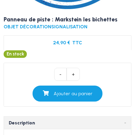
Panneau de piste : Markstein les bichettes
OBJET DÉCORATION
SIGNALISATION
24,90
€
TTC
En stock
quantité
-
+
de
Panneau
Ajouter au panier
de
piste
:
Markstein
Description
les
bichettes