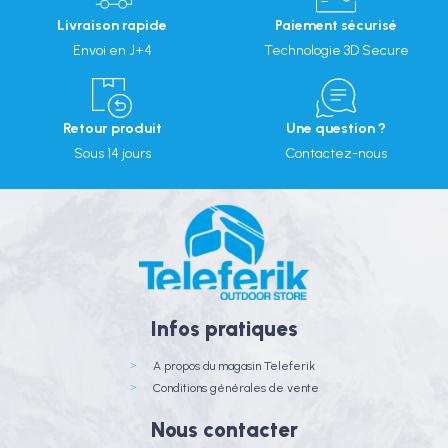
Livraison rapide
Paiement sécurisé
Envoi en J+4
Technologie 3D Secure
Retour produit
Une question ?
Sous 14 jours
Contactez-nous
Infos pratiques
A propos du magasin Teleferik
Conditions générales de vente
Nous contacter