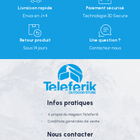
Livraison rapide
Paiement sécurisé
Envoi en J+4
Technologie 3D Secure
Retour produit
Une question ?
Sous 14 jours
Contactez-nous
Infos pratiques
A propos du magasin Teleferik
Conditions générales de vente
Nous contacter