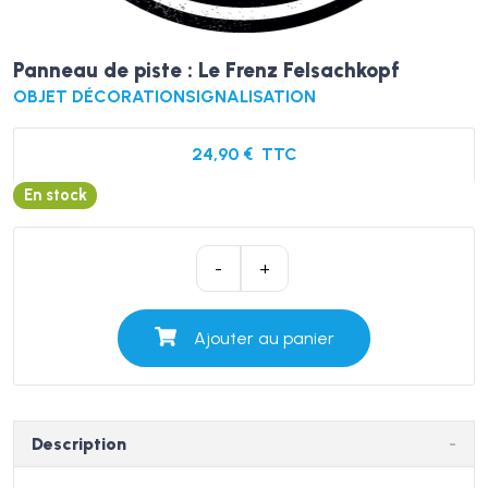
Panneau de piste : Le Frenz Felsachkopf
OBJET DÉCORATION
SIGNALISATION
24,90
€
TTC
En stock
quantité
-
+
de
Panneau
Ajouter au panier
de
piste
:
Le
Description
Frenz
Felsachkopf