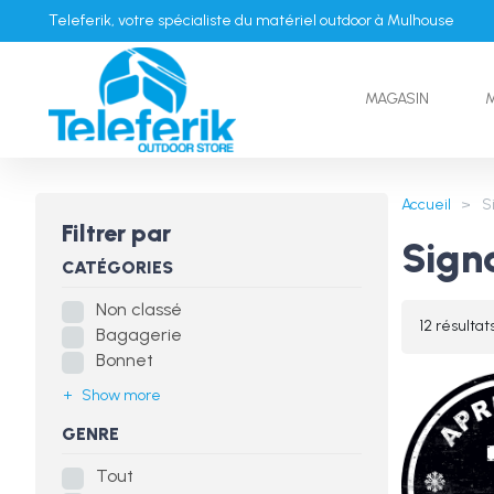
Teleferik, votre spécialiste du matériel outdoor à Mulhouse
MAGASIN
Accueil
>
S
Filtrer par
Signa
CATÉGORIES
Non classé
12 résultat
Bagagerie
Bonnet
Show more
GENRE
Tout