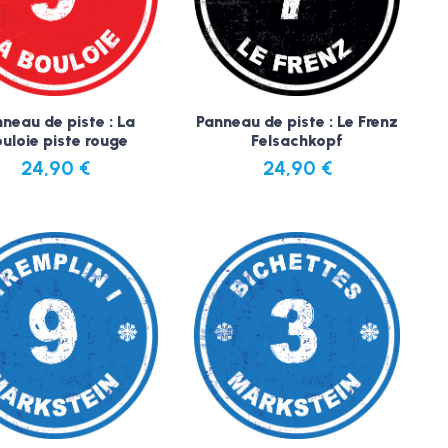
neau de piste : La
Panneau de piste : Le Frenz
uloie piste rouge
Felsachkopf
24,90
€
24,90
€