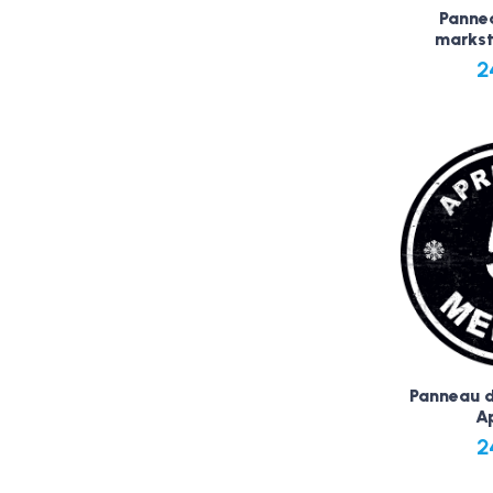
Pannea
markst
2
Panneau d
Ap
2