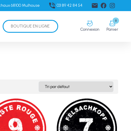
échaux 68100 Mulhouse
03 89 42 84 54
0
BOUTIQUE EN LIGNE
Connexion
Panier