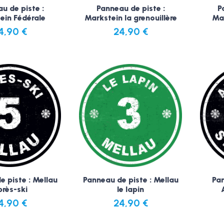
u de piste :
Panneau de piste :
P
ein Fédérale
Markstein la grenouillère
Mar
4,90
€
24,90
€
e piste : Mellau
Panneau de piste : Mellau
Pan
rès-ski
le lapin
4,90
€
24,90
€