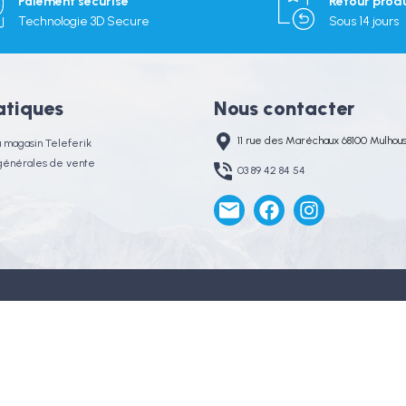
Paiement sécurisé
Retour produ
Technologie 3D Secure
Sous 14 jours
atiques
Nous contacter
11 rue des Maréchaux 68100 Mulhou
u magasin Teleferik
 générales de vente
03 89 42 84 54