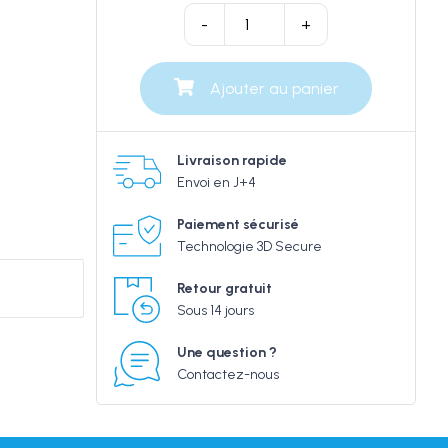
quantité
-
+
de
Tee-
Ajouter au panier
shirt
Markstein
1987
Livraison rapide
Envoi en J+4
Paiement sécurisé
Technologie 3D Secure
Retour gratuit
Sous 14 jours
Une question ?
Contactez-nous