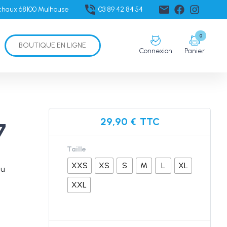
échaux 68100 Mulhouse
03 89 42 84 54
0
BOUTIQUE EN LIGNE
Connexion
Panier
29,90
€
TTC
7
Taille
XXS
XS
S
M
L
XL
au
XXL